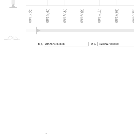
09/12(月)
09/28(水)
L
09/13(火)
09/14(水)
09/15(木)
09/16(金)
09/17(土)
09/18(日)
09/
始点
終点