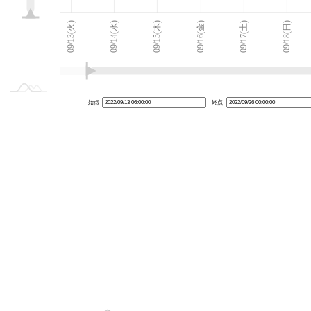
09/12(月)
09/27(火)
L
09/13(火)
09/14(水)
09/15(木)
09/16(金)
09/17(土)
09/18(日)
始点
終点