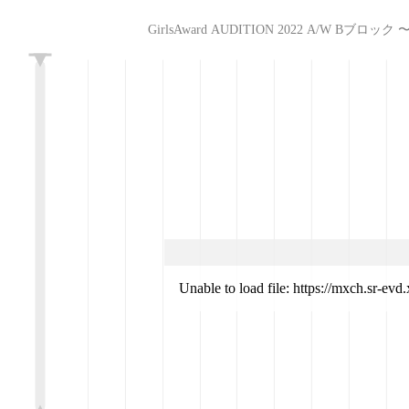
GirlsAward AUDITION 2022 A/W Bブロック 〜準決
L
Unable to load file: https://mxch.sr-